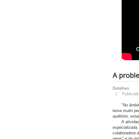
A probl
Detalhes
Publicad
"
No âmbit
tema muito per
auditório, est
A atividade, 
especializada,
colaboradora d
news" e da im