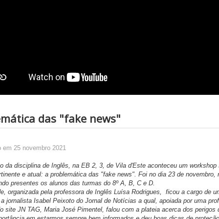
emática das "fake news"
o em 25 novembro 2021
o da disciplina de Inglês, na EB 2, 3, de Vila d'Este aconteceu um workshop
tinente e atual: a problemática das "fake news". Foi no dia 23 de novembro,
ando presentes os alunos das turmas do 8º A, B, C e D.
organizada pela professora de Inglês Luísa Rodrigues, ficou a cargo de u
 a jornalista Isabel Peixoto do Jornal de Notícias a qual, apoiada por uma pro
o site JN TAG, Maria José Pimentel, falou com a plateia acerca dos perigos 
portância em estarmos sempre bem informados e deu boas dicas de proteção