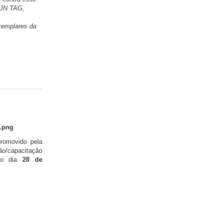
 JN TAG,
xemplares da
romovido pela
ão/capacitação
no dia
28 de