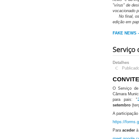
"vírus" de de
vocacionado p
No final, os 
edição em pap
FAKE NEWS -
Serviço 
Detalhes
Publicad
CONVITE 
O Serviço de
Câmara Munici
para pais: "
setembro
(ter
A participaçã
https://form
Para
aceder
à 
meet.google.c