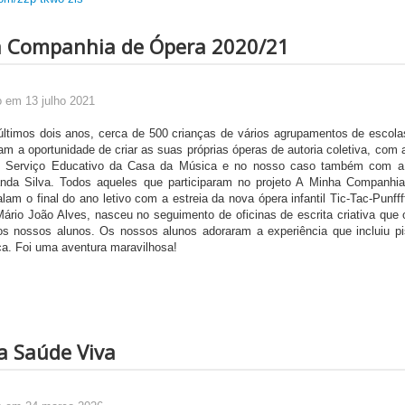
 Companhia de Ópera 2020/21
o em 13 julho 2021
últimos dois anos, cerca de 500 crianças de vários agrupamentos de escola
ram a oportunidade de criar as suas próprias óperas de autoria coletiva, com 
o Serviço Educativo da Casa da Música e no nosso caso também com a 
nda Silva. Todos aqueles que participaram no projeto A Minha Companh
am o final do ano letivo com a estreia da nova ópera infantil Tic-Tac-Punfffff
ário João Alves, nasceu no seguimento de oficinas de escrita criativa que o
os nossos alunos. Os nossos alunos adoraram a experiência que incluiu pi
a. Foi uma aventura maravilhosa!
a Saúde Viva