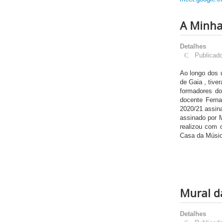
A Minha
Detalhes
Publicad
Ao longo dos 
de Gaia , tive
formadores d
docente Ferna
2020/21 assinal
assinado por M
realizou com 
Casa da Músic
Mural d
Detalhes