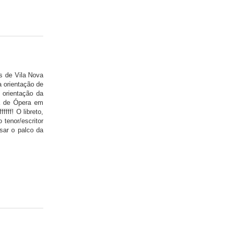
s de Vila Nova
a orientação de
orientação da
ia de Ópera em
ffff! O libreto,
 tenor/escritor
sar o palco da