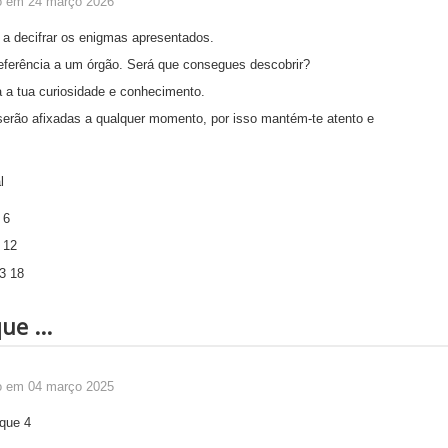
o em 24 março 2026
 a decifrar os enigmas apresentados.
eferência a um órgão. Será que consegues descobrir?
 a tua curiosidade e conhecimento.
serão afixadas a qualquer momento, por isso mantém-te atento e
ue ...
o em 04 março 2025