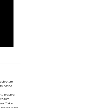
 sobre um
 no nosso
ma oradora
fessora
das "fake
 contra esse