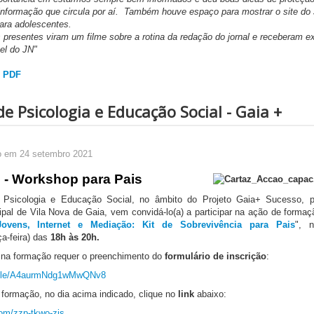
sinformação que circula por aí. Também houve espaço para mostrar o site do
ara adolescentes.
presentes viram um filme sobre a rotina da redação do jornal e receberam e
el do JN"
 PDF
de Psicologia e Educação Social - Gaia +
o em 24 setembro 2021
- Workshop para Pais
 Psicologia e Educação Social, no âmbito do Projeto Gaia+ Sucesso, p
pal de Vila Nova de Gaia, vem convidá-lo(a) a participar na ação de formaç
Jovens, Internet e Mediação: Kit de Sobrevivência para Pais
", 
ça-feira) das
18h às 20h.
o na formação requer o preenchimento do
formulário de inscrição
:
s.gle/A4aurmNdg1wMwQNv8
formação, no dia acima indicado, clique no
link
abaixo:
om/zzp-tkwo-zis