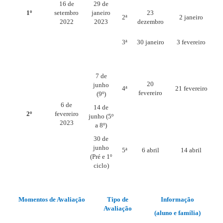
16 de
29 de
1º
setembro
janeiro
23
2ª
2 janeiro
2022
2023
dezembro
3ª
30 janeiro
3 fevereiro
7 de
20
junho
4ª
21 fevereiro
fevereiro
(9º)
6 de
14 de
2º
fevereiro
junho (5º
2023
a 8º)
30 de
junho
5ª
6 abril
14 abril
(Pré e 1º
ciclo)
Momentos de Avaliação
Tipo de
Informação
Avaliação
(aluno e família)